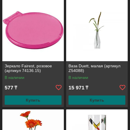
Зеркало Fairest, розовое
Ваза Duett, малая (артикул
(артикул 74136.15)
Z54088)
В наличии
В наличии
577
15 971
₸
₸
Купить
Купить