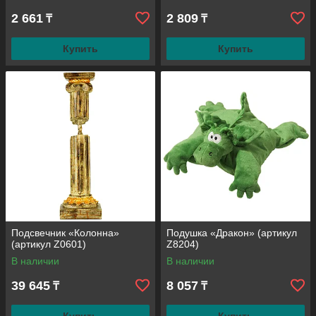
2 661
2 809
₸
₸
Купить
Купить
Подсвечник «Колонна»
Подушка «Дракон» (артикул
(артикул Z0601)
Z8204)
В наличии
В наличии
39 645
8 057
₸
₸