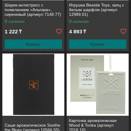
Шарик-антистресс с
Игрушка Beastie Toys, заяц с
пожеланием «Альпака»,
белым шарфом (артикул
сиреневый (артикул 7148.77)
12989.01)
В наличии
В наличии
1 222
4 893
₸
₸
Купить
Купить
Карточка ароматическая
Саше ароматическое Soothe
Wood & Tonka (артикул
the Blues (артикул 10566.55)
7016.10)