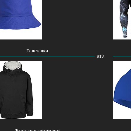
Толстовки
818
Фартуки с логотипом