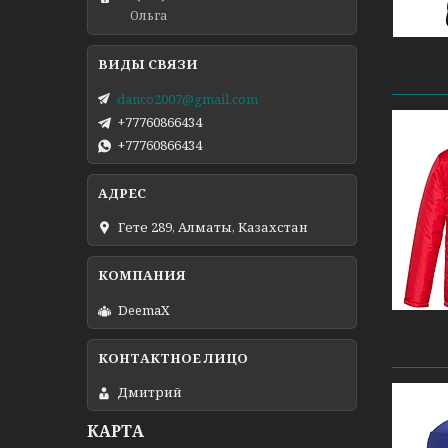
Ольга
danco2007@gmail.com
+77760866434
+77760866434
Гете 289, Алматы, Казахстан
DeemaX
Дмитрий
КАРТА