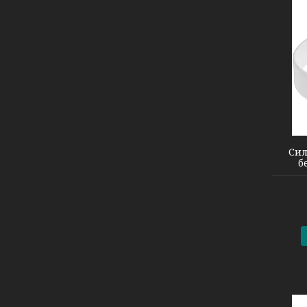
13745.60-G
Сил
б