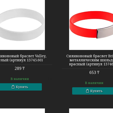
13746.50-G
1681.60-G
иконовый браслет Valley,
Силиконовый браслет Bri
елый (артикул 13745.60)
металлическим шильд
красный (артикул 13746
289 ₸
653 ₸
В наличии
В наличии
Купить
Купить