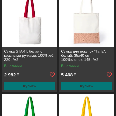
Сумка START, белая с
Сумка для покупок "Tarla",
красными ручками, 100% х/б,
белый, 35х40 см,
220 г/м2
100%хлопок, 145 г/м2,
натуральная пробка
В наличии
В наличии
2 982
5 468
₸
₸
Купить
Купить