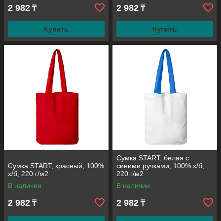
2 982
2 982
₸
₸
Купить
Купить
Сумка START, белая с
Сумка START, красный, 100%
синими ручками, 100% х/б,
х/б, 220 г/м2
220 г/м2
В наличии
В наличии
2 982
2 982
₸
₸