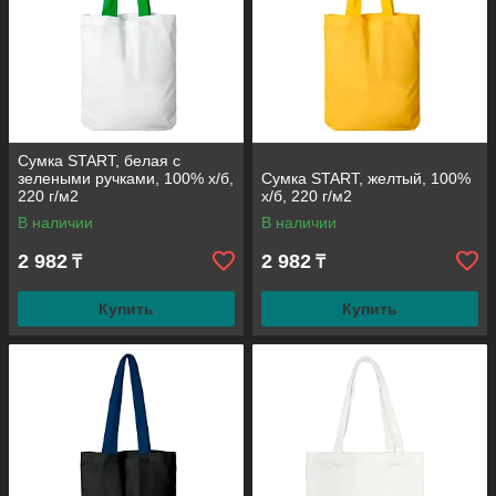
Сумка START, белая с
зелеными ручками, 100% х/б,
Сумка START, желтый, 100%
220 г/м2
х/б, 220 г/м2
В наличии
В наличии
2 982
2 982
₸
₸
Купить
Купить