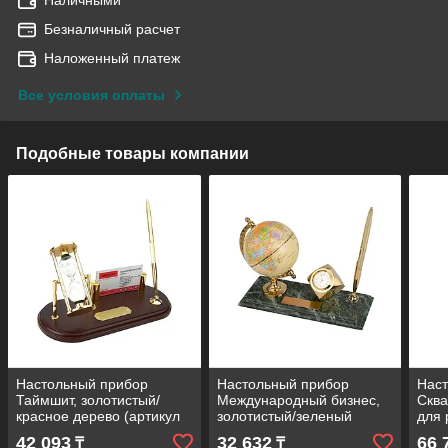
Безналичный расчет
Наложенный платеж
Все условия оплаты
Подобные товары компании
Настольный прибор
Настольный прибор
Нас
Таймшит, золотистый/
Международный бизнес,
Сква
красное дерево (артикул
золотистый/зеленый
для 
612209)
(артикул 615303)
золо
42 093
32 632
66 
₸
₸