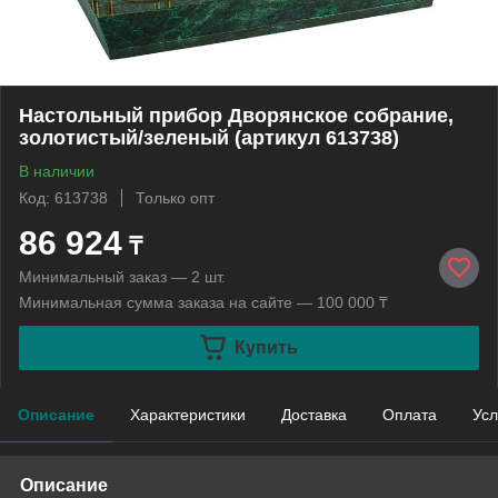
Настольный прибор Дворянское собрание,
золотистый/зеленый (артикул 613738)
В наличии
Код: 613738
Только опт
86 924
₸
Минимальный заказ — 2 шт.
Минимальная сумма заказа на сайте — 100 000 ₸
Купить
Описание
Характеристики
Доставка
Оплата
Усл
Описание