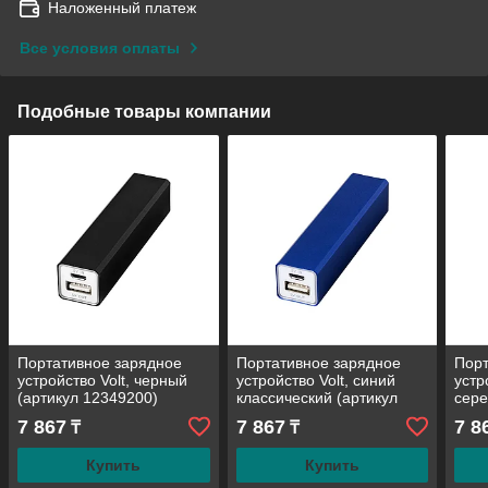
Наложенный платеж
Все условия оплаты
Подобные товары компании
Портативное зарядное
Портативное зарядное
Порт
устройство Volt, черный
устройство Volt, синий
устр
(артикул 12349200)
классический (артикул
сере
12349201)
1234
7 867
7 867
7 8
₸
₸
Купить
Купить