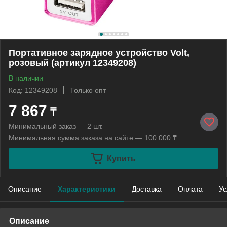
Портативное зарядное устройство Volt,
розовый (артикул 12349208)
В наличии
Код: 12349208
Только опт
7 867
₸
Минимальный заказ — 2 шт.
Минимальная сумма заказа на сайте — 100 000 ₸
Купить
Описание
Характеристики
Доставка
Оплата
Ус
Описание