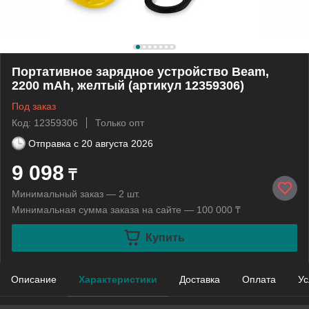
Портативное зарядное устройство Beam,
2200 mAh, желтый (артикул 12359306)
Под заказ
Код: 12359306
Только опт
Отправка с
20 августа 2026
9 098
₸
Минимальный заказ — 2 шт.
Минимальная сумма заказа на сайте — 100 000 ₸
Купить
Описание
Характеристики
Доставка
Оплата
Ус