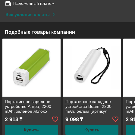
Наложенный платеж
Все условия оплаты
Подобные товары компании
Портативное зарядное
Портативное зарядное
Порт
устройство Ангра, 2200
устройство Beam, 2200
устр
mAh, зеленое яблоко
mAh, белый (артикул
mAh,
(артикул 392445)
12359304)
3924
2 913
9 098
2 9
₸
₸
Купить
Купить