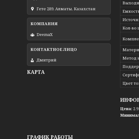
Выходн
Гете 289, Алматы, Казахстан
Емкост
Источн
Кол-во 
DeemaX
Компле
Матери
Метод 
Дмитрий
Поддер
КАРТА
Сертиф
Цвет т
ИНФОР
Цена:
2 9
Минимал
ГРАФИК РАБОТЫ