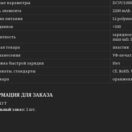
ые параметры
DC5V/100
ь элемента
2200 mAh
ик питания
Li-polym
циклов
>500
зарядное
ктность
mini-usb, 
ал товара
пластик
нанесения
УФ-печат
жка быстрой зарядки
Нет
икаты, стандарты
CE, RoHS,
овара
оранжев
МАЦИЯ ДЛЯ ЗАКАЗА
13 ₸
ьный заказ:
2 шт.