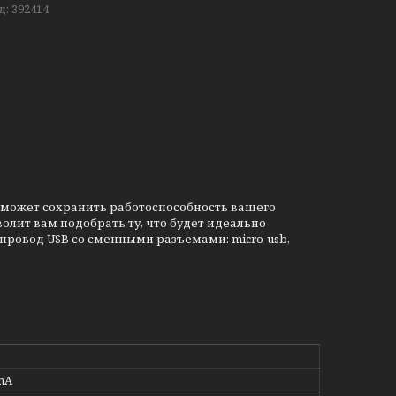
д:
392414
оможет сохранить работоспособность вашего
олит вам подобрать ту, что будет идеально
 провод USB со сменными разъемами: micro-usb,
mA