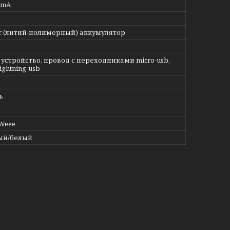
0mA
er (литий-полимерный) аккумулятор
 устройство, провод с переходниками micro-usb,
lightning-usb
ь
 Weee
ый/белый