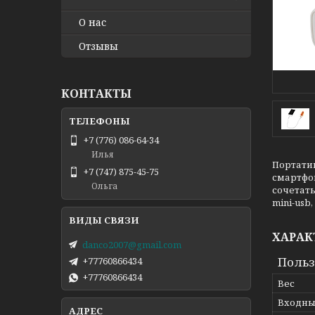
О нас
Отзывы
КОНТАКТЫ
+7 (776) 086-64-34
Илья
Портати
+7 (747) 875-45-75
смартфон
Ольга
сочетать
mini-usb, 
ХАРАК
danco2007@gmail.com
Польз
+77760866434
+77760866434
Вес
Входны