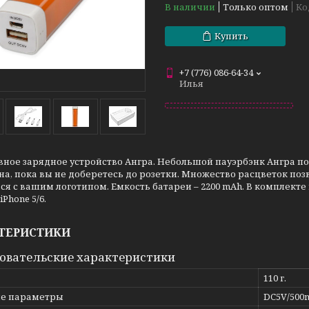
В наличии
Только оптом
Ко
Купить
+7 (776) 086-64-34
Илья
вное зарядное устройство Ангра. Небольшой пауэрбэнк Ангра п
а, пока вы не доберетесь до розетки. Множество расцветок позв
ся с вашим логотипом. Емкость батареи – 2200 mAh. В комплекте
iPhone 5/6.
ТЕРИСТИКИ
овательские характеристики
110 г.
е параметры
DC5V/500