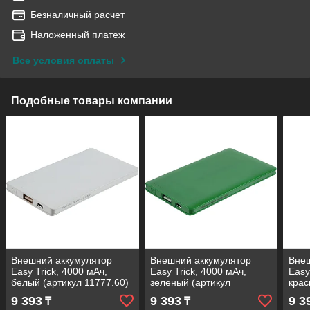
Безналичный расчет
Наложенный платеж
Все условия оплаты
Подобные товары компании
Внешний аккумулятор
Внешний аккумулятор
Внеш
Easy Trick, 4000 мАч,
Easy Trick, 4000 мАч,
Easy
белый (артикул 11777.60)
зеленый (артикул
крас
11777.90)
1177
9 393
9 393
9 3
₸
₸