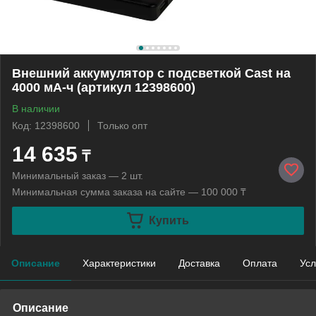
Внешний аккумулятор с подсветкой Cast на
4000 мА-ч (артикул 12398600)
В наличии
Код: 12398600
Только опт
14 635
₸
Минимальный заказ — 2 шт.
Минимальная сумма заказа на сайте — 100 000 ₸
Купить
Описание
Характеристики
Доставка
Оплата
Усл
Описание