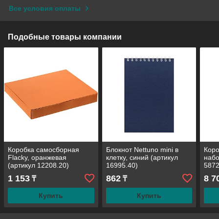
Все условия оплаты
Подобные товары компании
Коробка самосборная
Блокнот Nettuno mini в
Коро
Flacky, оранжевая
клетку, синий (артикул
набо
(артикул 12208.20)
16995.40)
5872
1 153
862
8 7
₸
₸
Купить
Купить