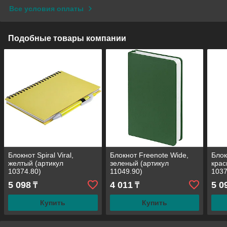
Все условия оплаты
Подобные товары компании
Блокнот Spiral Viral,
Блокнот Freenote Wide,
Блокн
желтый (артикул
зеленый (артикул
крас
10374.80)
11049.90)
1037
5 098
4 011
5 0
₸
₸
Купить
Купить