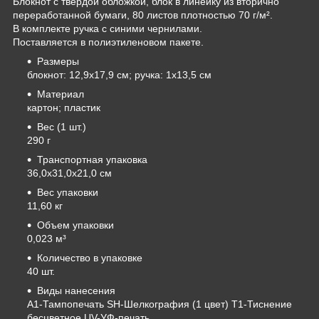
Блокнот с твердой обложкой, блок в линейку из вторично
переработанной бумаги, 80 листов плотностью 70 г/м².
В комплекте ручка с синими чернилами.
Поставляется в полиэтиленовом пакете.
Размеры
блокнот: 12,9х17,9 см; ручка: 1х13,5 см
Материал
картон; пластик
Вес (1 шт.)
290 г
Транспортная упаковка
36,0x31,0x21,0 см
Вес упаковки
11,60 кг
Объем упаковки
0,023 м³
Количество в упаковке
40 шт.
Виды нанесения
A1-Тампопечать SH-Шелкография (1 цвет) T1-Тиснение
бесцветное UV-УФ-печать