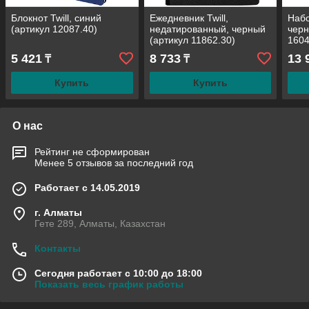
Блокнот Twill, синий
Ежедневник Twill,
Набо
(артикул 12087.40)
недатированный, черный
черн
(артикул 11862.30)
1604
5 421
8 733
13 
₸
₸
Купить
Купить
О нас
Рейтинг не сформирован
Менее 5 отзывов за последний год
Работает с 14.05.2019
г. Алматы
Гете 289, Алматы, Казахстан
Контакты
Сегодня работает с 10:00 до 18:00
Показать весь график работы