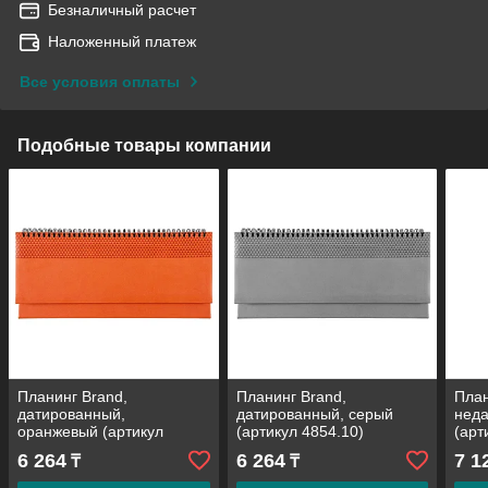
Безналичный расчет
Наложенный платеж
Все условия оплаты
Подобные товары компании
Планинг Brand,
Планинг Brand,
План
датированный,
датированный, серый
неда
оранжевый (артикул
(артикул 4854.10)
(арт
4854.20)
6 264
6 264
7 1
₸
₸