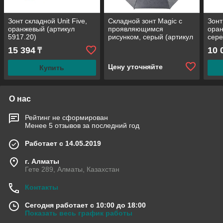
Зонт складной Unit Five,
Складной зонт Magic с
Зонт
оранжевый (артикул
проявляющимся
ора
5917.20)
рисунком, серый (артикул
сере
5660.10)
7913
15 394
10 
₸
Цену уточняйте
Купить
О нас
Рейтинг не сформирован
Менее 5 отзывов за последний год
Работает с 14.05.2019
г. Алматы
Гете 289, Алматы, Казахстан
Контакты
Сегодня работает с 10:00 до 18:00
Показать весь график работы