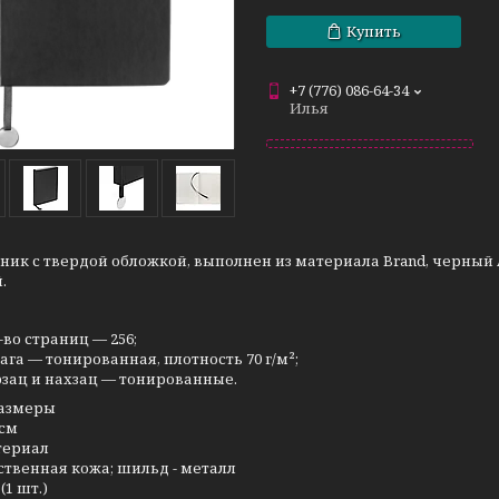
Купить
+7 (776) 086-64-34
Илья
ик с твердой обложкой, выполнен из материала Brand, черный 
.
-во страниц — 256;
ага — тонированная, плотность 70 г/м²;
зац и нахзац — тонированные.
азмеры
 см
териал
ственная кожа; шильд - металл
(1 шт.)