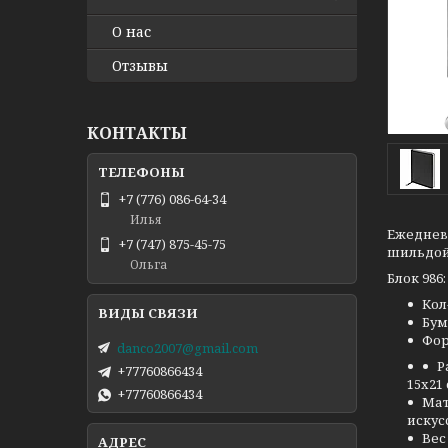
О нас
Отзывы
КОНТАКТЫ
+7 (776) 086-64-34
Илья
Ежедневн
+7 (747) 875-45-75
шильдой
Ольга
Блок 986:
Кол
Бум
Фор
danco2007@gmail.com
Р
+77760866434
15х21
+77760866434
Ма
искус
Вес 