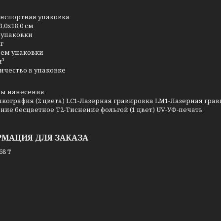
нспортная упаковка
3,0x18,0 см
 упаковки
кг
ем упаковки
м³
ичество в упаковке
ы нанесения
кография (2 цвета) LC1-Лазерная гравировка LM1-Лазерная грави
ние бесцветное T2-Тиснение фольгой (1 цвет) UV-УФ-печать
МАЦИЯ ДЛЯ ЗАКАЗА
68 ₸