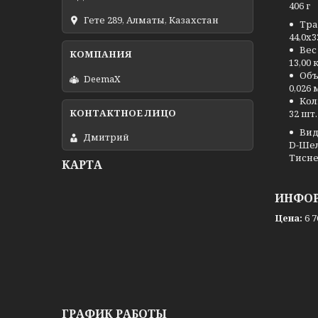
406 г
Гете 289, Алматы, Казахстан
Тра
44,0x3
Вес
13,00 
Объ
DeemaX
0,026 
Кол
32 шт.
Вид
Дмитрий
D-Шел
Тисне
КАРТА
ИНФОР
Цена:
6 7
ГРАФИК РАБОТЫ