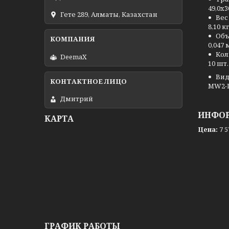
49,0x3
Гете 289, Алматы, Казахстан
Вес
8,10 кг
Объ
0,047 
Кол
DeemaX
10 шт.
Вид
MW2-
Дмитрий
ИНФОР
КАРТА
Цена:
7 5
ГРАФИК РАБОТЫ