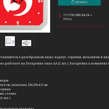
Купить
+7 (776) 086-64-34
Илья
тавляются в разобранном виде: корпус, стрелки, механизм и ин
во работает на батарейке типа АА (1 шт.). Батарейка в комплект 
змеры
5х4 см; упаковка 29х29х4,9 см
териал
ик; стекло
(1 шт.)
нспортная упаковка