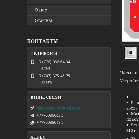
О нас
Отзывы
КОНТАКТЫ
+7 (776) 086-64-34
Илья
Часы пос
+7 (747) 875-45-75
Устройст
Ольга
Ра
danco2007@gmail.com
28х27,
Ма
+77760866434
пласт
+77760866434
Вес 
810 г
Тра