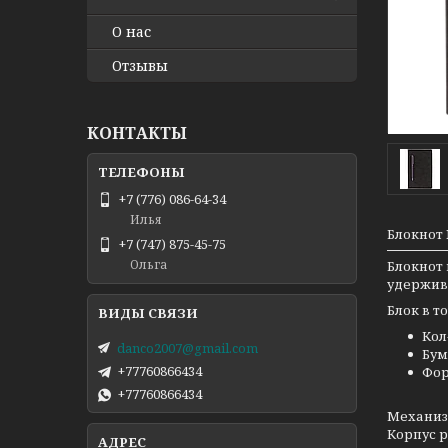
О нас
Отзывы
КОНТАКТЫ
+7 (776) 086-64-34
Илья
Блокнот 
+7 (747) 875-45-75
Ольга
Блокнот 
удержив
Блок в то
Кол
danco2007@gmail.com
Бум
+77760866434
Фор
+77760866434
Механиз
Корпус р