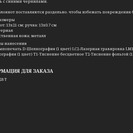
ь с синими чернилами.
блокнот поставляются раздельно, чтобы избежать повреждения 
азмеры
т: 13х21 см; ручка: 13х0,7 см
териал
ственная кожа; металл
ы нанесения
мпопечать D-Шелкография (1 цвет) LC2-Лазерная гравировка LM1
графия (1 цвет) T1-Тиснение бесцветное T2-Тиснение фольгой (1
МАЦИЯ ДЛЯ ЗАКАЗА
28 ₸