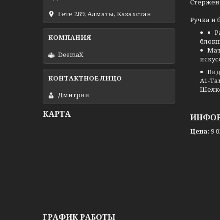
Стержен
Гете 289, Алматы, Казахстан
Ручка и 
Р
блокно
Ма
DeemaX
искус
Вид
A1-Та
Шелко
Дмитрий
КАРТА
ИНФОР
Цена:
9 0
ГРАФИК РАБОТЫ