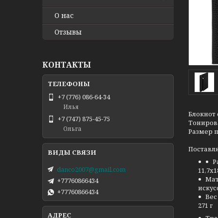
О нас
Отзывы
КОНТАКТЫ
+7 (776) 086-64-34
Илья
Блокнот 
+7 (747) 875-45-75
Тонирова
Ольга
Размер п
Поставля
Р
danco2007@gmail.com
11,7х1
Ма
+77760866434
искус
+77760866434
Вес 
271 г