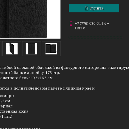
Купить
+7 (776) 086-64-34
Илья
с гибкой съемной обложкой из фактурного материала, имитиру
нный блок в линейку, 176 стр.
ечатного блока: 9,5х16,5 см.
ется в полиэтиленовом пакете с липким краем.
азмеры
8,2 см
териал
ственная кожа
(1 шт.)