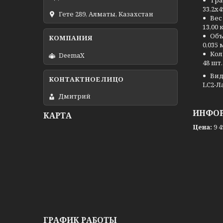
Тра
33,2x4
Гете 289, Алматы, Казахстан
Вес
13,00 
Объ
0,035 
Кол
DeemaX
48 шт.
Вид
LC2-Л
Дмитрий
ИНФОР
КАРТА
Цена:
9 4
ГРАФИК РАБОТЫ