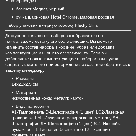
В набор входит:
блокнот Magnet, черный
ручка шариковая Hotel Chrome, матовая розовая
Набор упакован в черную коробку Flacky Slim.
Доступное количество наборов отображается по
наименьшему остатку его составляющих. Вы можете
изменить состав набора в корзине, убрав или добавив
комплектующие из нашего ассортимента. Если вы
добавляете новые комплектующие в набор и вам нужна
сборка, укажите это при оформлении заказа или обратитесь к
вашему менеджеру.
Размеры
14х21х2,5 см
Материал
искусственная кожа; металл; картон
Виды нанесения
A1-Тампопечать D-Шелкография (1 цвет) LC2-Лазерная
гравировка LM1-Лазерная гравировка по металлу SH-
Шелкография SH-Шелкография (1 цвет)
SL1-Наклейка
бумажная
T1-Тиснение бесцветное T2-Тиснение
фольгой (1 цвет)