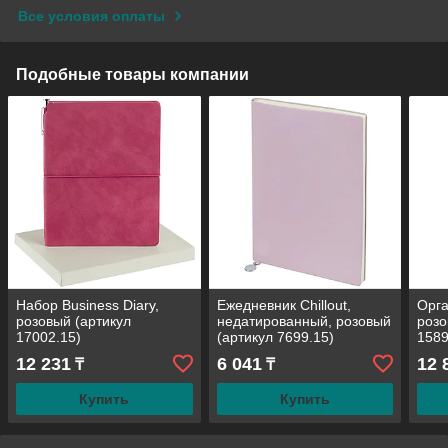
Все условия оплаты
Подобные товары компании
Набор Business Diary,
Ежедневник Chillout,
Орга
розовый (артикул
недатированный, розовый
розо
17002.15)
(артикул 7699.15)
1589
12 231
6 041
12 
₸
₸
Купить
Купить