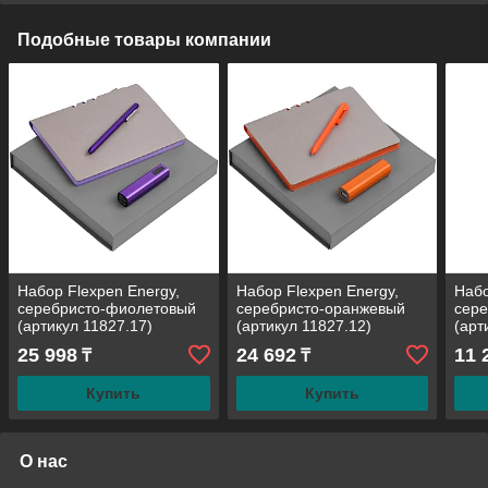
Подобные товары компании
Набор Flexpen Energy,
Набор Flexpen Energy,
Набо
серебристо-фиолетовый
серебристо-оранжевый
сер
(артикул 11827.17)
(артикул 11827.12)
(арт
25 998
24 692
11 
₸
₸
Купить
Купить
О нас