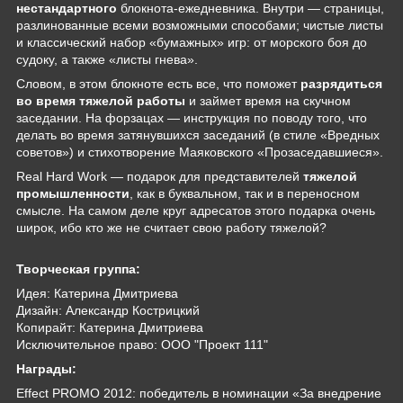
нестандартного
блокнота-ежедневника. Внутри — страницы,
разлинованные всеми возможными способами; чистые листы
и классический набор «бумажных» игр: от морского боя до
судоку, а также «листы гнева».
Словом, в этом блокноте есть все, что поможет
разрядиться
во время тяжелой работы
и займет время на скучном
заседании. На форзацах — инструкция по поводу того, что
делать во время затянувшихся заседаний (в стиле «Вредных
советов») и стихотворение Маяковского «Прозаседавшиеся».
Real Hard Work — подарок для представителей
тяжелой
промышленности
, как в буквальном, так и в переносном
смысле. На самом деле круг адресатов этого подарка очень
широк, ибо кто же не считает свою работу тяжелой?
Творческая группа:
Идея: Катерина Дмитриева
Дизайн: Александр Кострицкий
Копирайт: Катерина Дмитриева
Исключительное право: ООО "Проект 111"
Награды:
Effect PROMO 2012: победитель в номинации «За внедрение