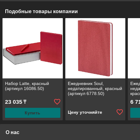
Подобные товары компании
Набор Latte, красный
Ежедневник Soul,
Еже
(артикул 16086.50)
недатированный, красный
неда
(артикул 6778.50)
крас
279.
23 035
6 7
₸
Цену уточняйте
Купить
О нас