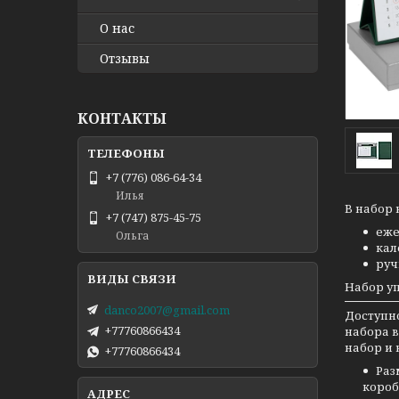
О нас
Отзывы
КОНТАКТЫ
+7 (776) 086-64-34
Илья
В набор 
+7 (747) 875-45-75
еже
Ольга
кал
руч
Набор уп
danco2007@gmail.com
Доступн
+77760866434
набора в
набор и 
+77760866434
Ра
коробк