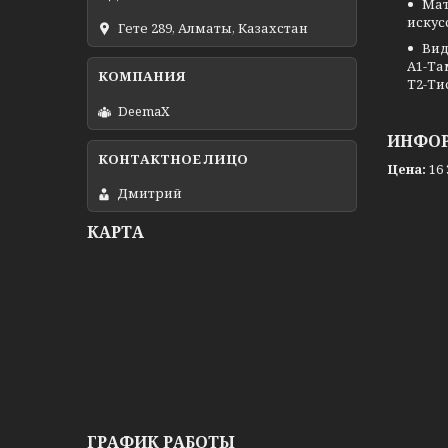
Ма
искус
Гете 289, Алматы, Казахстан
Вид
A1-Та
T2-Ти
DeemaX
ИНФОР
Цена:
16 
Дмитрий
КАРТА
ГРАФИК РАБОТЫ