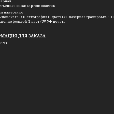
териал
ственная кожа; картон; пластик
ы нанесения
мпопечать D-Шелкография (1 цвет) LC1-Лазерная гравировка SH-
снение фольгой (1 цвет) UV-УФ-печать
МАЦИЯ ДЛЯ ЗАКАЗА
319 ₸