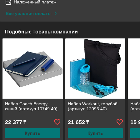
Наложенный платеж
Все условия оплаты
Подобные товары компании
Набор Coach Energy,
Набор Workout, голубой
Набо
синий (артикул 10749.40)
(артикул 12093.40)
(арт
22 377
21 652
15 
₸
₸
Купить
Купить