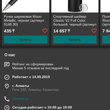
Ручка шариковая Moon
Спортивный шейкер
Поло
Metallic, черная (артикул
Classic V2 Full Color,
Room
5148.30)
большой, черный (артикул
(арт
13365.30)
435
14 657
7 9
₸
₸
Купить
Купить
О нас
Рейтинг не сформирован
Менее 5 отзывов за последний год
Работает с 14.05.2019
г. Алматы
Гете 289, Алматы, Казахстан
Контакты
Сегодня работает с 10:00 до 18:00