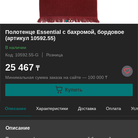
Полотенце Essential с бахромой, бордовое
(артикул 10592.55)
В наличии
Код: 10592.55-G
Розница
25 467
₸
Минимальная сумма заказа на сайте — 100 000 ₸
Купить
Описание
Характеристики
Доставка
Оплата
Усл
Описание