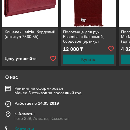
Кошелек Letizia, бордовый
Полотенце для рук
Поло
(артикул 7560.55)
Essential с бахромой,
Me M
бордовое (артикул
(арт
10647.50)
12 088
4 8
₸
Цену уточняйте
Купить
О нас
Рейтинг не сформирован
Менее 5 отзывов за последний год
Работает с 14.05.2019
г. Алматы
Гете 289, Алматы, Казахстан
Контакты