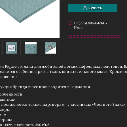
Купить
+7 (776) 086-64-34
Илья
я Piquee создана для любителей легких вафельных полотенец.
еляется особенно ярко, а ткань впитывает много влаги. Кроме 
ращение.
дукция бренда möve производится в Германии.
собенности
ый знак
 поставляется только партнерам - участникам «Честного Знака»
змеры
0 см
териал
к 100%, плотность
350 г/м²