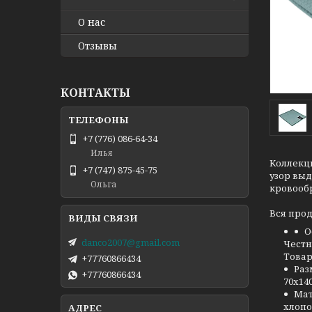
О нас
Отзывы
КОНТАКТЫ
+7 (776) 086-64-34
Илья
Коллекци
+7 (747) 875-45-75
узор выд
Ольга
кровооб
Вся про
О
danco2007@gmail.com
Честн
Товар
+77760866434
Ра
+77760866434
70х14
Ма
хлопо