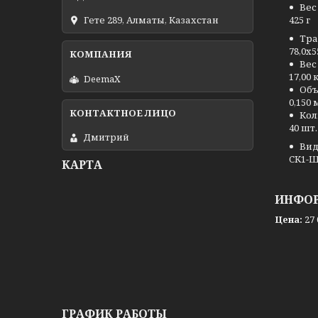
Вес 
425 г
Гете 289, Алматы, Казахстан
Тра
78,0x5
Вес
17,00 
DeemaX
Объ
0,150 
Кол
40 шт.
Дмитрий
Вид
CK1-
КАРТА
ИНФОР
Цена:
27 
ГРАФИК РАБОТЫ