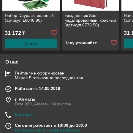
Набор Daypack, зеленый
Ежедневник Soul,
Набо
(артикул 16046.90)
недатированный, красный
(арт
(артикул 6778.50)
31 172
31 
₸
Цену уточняйте
Купить
О нас
Рейтинг не сформирован
Менее 5 отзывов за последний год
Работает с 14.05.2019
г. Алматы
Гете 289, Алматы, Казахстан
Контакты
Сегодня работает с 10:00 до 18:00
Показать весь график работы