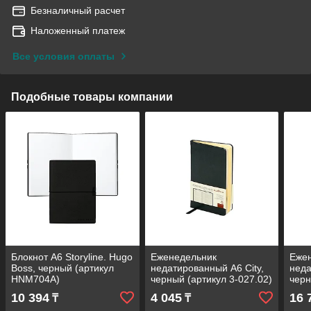
Безналичный расчет
Наложенный платеж
Все условия оплаты
Подобные товары компании
Блокнот А6 Storyline. Hugo
Еженедельник
Еже
Boss, черный (артикул
недатированный А6 City,
неда
HNM704A)
черный (артикул 3-027.02)
черн
10 394
4 045
16 
₸
₸