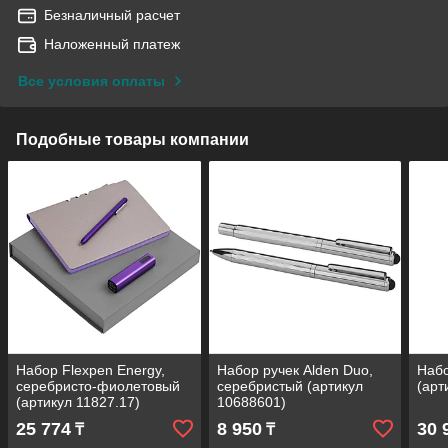
Безналичный расчет
Наложенный платеж
Все условия оплаты
Подобные товары компании
Набор Flexpen Energy,
Набор ручек Alden Duo,
Набо
серебристо-фиолетовый
серебристый (артикул
(арт
(артикул 11827.17)
10688601)
25 774
8 950
30 
₸
₸