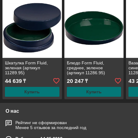
Шкатулка Form Fluid,
Блюдо Form Fluid,
Ваза
зеленая (артикул
среднее, зеленое
сине
11289.95)
(артикул 11286.95)
1128
44 639
20 247
43 
₸
₸
Купить
Купить
О нас
Рейтинг не сформирован
Менее 5 отзывов за последний год