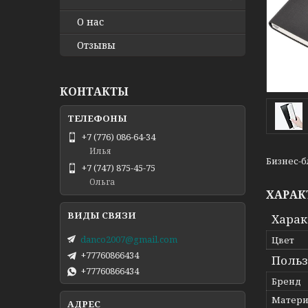
О нас
Отзывы
КОНТАКТЫ
+7 (776) 086-64-34
Илья
Бизнес-б
+7 (747) 875-45-75
Ольга
ХАРАК
Харак
danco2007@gmail.com
Цвет
+77760866434
Польз
+77760866434
Бренд
Матери