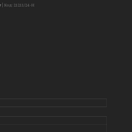
у
Код:
21211/24 -Н