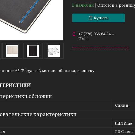
В наличии
Оптом и в розниц
Купить
+7 (776) 086-64-34
Илья
локнот А5 "Elegance", мягкая обложка, в клетку
ТЕРИСТИКИ
теристики обложки
Синий
овательские характеристики
thINKme
ал
PU Catena