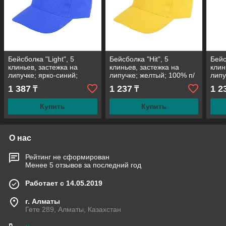
Бейсболка "Light", 5
Бейсболка "Hit", 5
Бейс
клиньев, застежка на
клиньев, застежка на
клин
липучке; ярко-синий;
липучке; желтый; 100% п/
липу
100% хлопок; плотность
э; плотность 135 г/м2
э; п
1 387
1 237
1 2
₸
₸
150 г/м2
Купить
Купить
О нас
Рейтинг не сформирован
Менее 5 отзывов за последний год
Работает с 14.05.2019
г. Алматы
Гете 289, Алматы, Казахстан