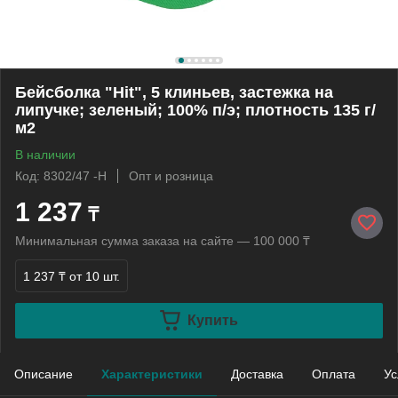
Бейсболка "Hit", 5 клиньев, застежка на
липучке; зеленый; 100% п/э; плотность 135 г/
м2
В наличии
Код: 8302/47 -Н
Опт и розница
1 237
₸
Минимальная сумма заказа на сайте — 100 000 ₸
1 237 ₸
от 10 шт.
Купить
Описание
Характеристики
Доставка
Оплата
Ус