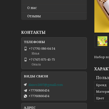
О нас
Отзывы
КОНТАКТЫ
+7 (776) 086-64-34
Илья
Набор по
+7 (747) 875-45-75
Ольга
ХАРАК
Польз
danco2007@gmail.com
Бренд
+77760866434
Матери
+77760866434
Цвет