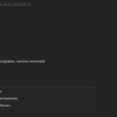
у
Код:
35013/18 -Н
 стружка, светло-зеленый
ts
материалы
яблоко