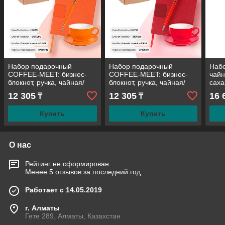
Набор подарочный
Набор подарочный
Наб
COFFEE-MEET: бизнес-
COFFEE-MEET: бизнес-
чайн
блокнот, ручка, чайная/
блокнот, ручка, чайная/
саха
кофейная пара,
кофейная пара, коробка,
упак
12 305
12 305
16 
₸
₸
коробка,стружка,оранжевый
стружка, красный
Купить
Купить
О нас
Рейтинг не сформирован
Менее 5 отзывов за последний год
Работает с 14.05.2019
г. Алматы
Гете 289, Алматы, Казахстан