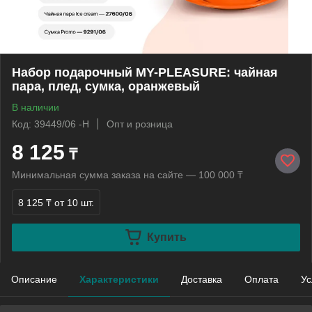
Набор подарочный MY-PLEASURE: чайная
пара, плед, сумка, оранжевый
В наличии
Код: 39449/06 -Н
Опт и розница
8 125
₸
Минимальная сумма заказа на сайте — 100 000 ₸
8 125 ₸
от 10 шт.
Купить
Описание
Характеристики
Доставка
Оплата
Ус