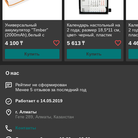
Универсальный
Календарь настольный на
Кале
аккумулятор "Timber"
2 года; размер 18,5*11 см,
2 го
(2000mAh),белый с
цвет- черный, пластик
плас
оранжевым, 11х2,1х2,4
4 100
5 613
4 4
₸
₸
см,пластик
Купить
Купить
О нас
Рейтинг не сформирован
Менее 5 отзывов за последний год
Работает с 14.05.2019
г. Алматы
Гете 289, Алматы, Казахстан
Контакты