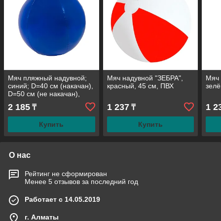
Мяч пляжный надувной;
Мяч надувной "ЗЕБРА",
Мяч 
синий; D=40 см (накачан),
красный, 45 см, ПВХ
зелё
D=50 см (не накачан),
ПВХ
2 185
1 237
1 2
₸
₸
Купить
Купить
О нас
Рейтинг не сформирован
Менее 5 отзывов за последний год
Работает с 14.05.2019
г. Алматы