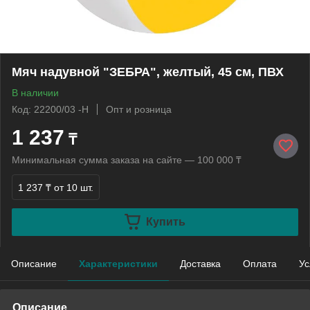
Мяч надувной "ЗЕБРА", желтый, 45 см, ПВХ
В наличии
Код: 22200/03 -Н
Опт и розница
1 237
₸
Минимальная сумма заказа на сайте — 100 000 ₸
1 237 ₸
от 10 шт.
Купить
Описание
Характеристики
Доставка
Оплата
Ус
Описание